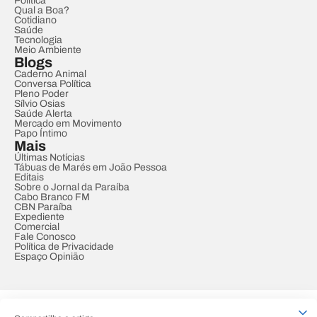
Política
Qual a Boa?
Cotidiano
Saúde
Tecnologia
Meio Ambiente
Blogs
Caderno Animal
Conversa Política
Pleno Poder
Sílvio Osias
Saúde Alerta
Mercado em Movimento
Papo Íntimo
Mais
Últimas Notícias
Tábuas de Marés em João Pessoa
Editais
Sobre o Jornal da Paraíba
Cabo Branco FM
CBN Paraíba
Expediente
Comercial
Fale Conosco
Política de Privacidade
Espaço Opinião
© REDE PARAÍBA DE COMUNICAÇÃO