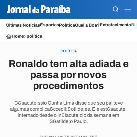
Esportes
Entretenimento
Bl
Últimas Notícias
Política
Qual a Boa?
Home
>
política
POLÍTICA
Ronaldo tem alta adiada e
passa por novos
procedimentos
C&aacute;ssio Cunha Lima disse que seu pai teve
algumas complica&ccedil;&otilde;es. Ele est&aacute;
internado desde o in&iacute;cio da semana em
S&atilde;o Paulo.