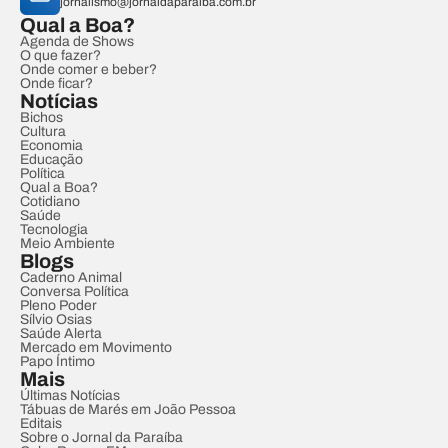
jornalismo@jornaldaparaiba.com.br
Qual a Boa?
Agenda de Shows
O que fazer?
Onde comer e beber?
Onde ficar?
Notícias
Bichos
Cultura
Economia
Educação
Política
Qual a Boa?
Cotidiano
Saúde
Tecnologia
Meio Ambiente
Blogs
Caderno Animal
Conversa Política
Pleno Poder
Sílvio Osias
Saúde Alerta
Mercado em Movimento
Papo Íntimo
Mais
Últimas Notícias
Tábuas de Marés em João Pessoa
Editais
Sobre o Jornal da Paraíba