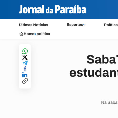
Esportes
Últimas Notícias
Política
Home
>
política
Saba
estudant
Na SabaT