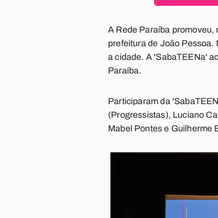
A Rede Paraíba promoveu, n
prefeitura de João Pessoa.
a cidade. A 'SabaTEENa' aco
Paraíba.
Participaram da 'SabaTEENa
(Progressistas), Luciano C
Mabel Pontes e Guilherme B