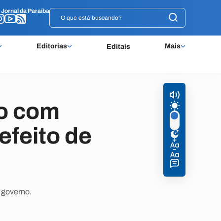
o
o
Jornal da Paraíba
Jornal da Paraíba
Editorias
Mais
Editais
o com
efeito de
 governo.