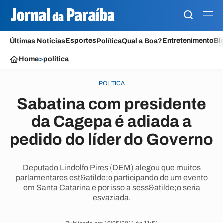
Esportes
Entretenimento
Bl
Últimas Notícias
Política
Qual a Boa?
Home
>
política
POLÍTICA
Sabatina com presidente
da Cagepa é adiada a
pedido do líder do Governo
Deputado Lindolfo Pires (DEM) alegou que muitos
parlamentares est&atilde;o participando de um evento
em Santa Catarina e por isso a sess&atilde;o seria
esvaziada.