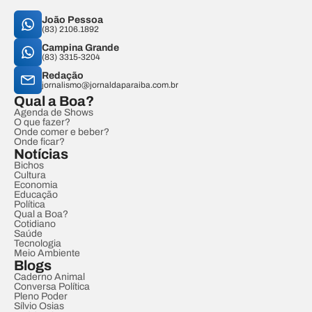
João Pessoa
(83) 2106.1892
Campina Grande
(83) 3315-3204
Redação
jornalismo@jornaldaparaiba.com.br
Qual a Boa?
Agenda de Shows
O que fazer?
Onde comer e beber?
Onde ficar?
Notícias
Bichos
Cultura
Economia
Educação
Política
Qual a Boa?
Cotidiano
Saúde
Tecnologia
Meio Ambiente
Blogs
Caderno Animal
Conversa Política
Pleno Poder
Sílvio Osias