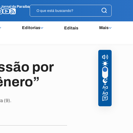
o
o
Jornal da Paraíba
Jornal da Paraíba
Editorias
Mais
Editais
ssão por
ênero”
a (9).