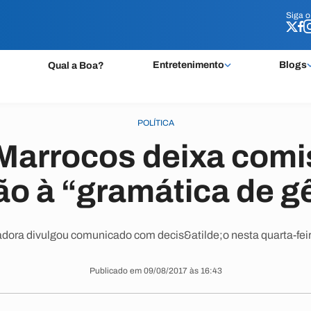
Siga 
Siga 
Entretenimento
Blogs
Qual a Boa?
POLÍTICA
Marrocos deixa comi
ção à “gramática de g
dora divulgou comunicado com decis&atilde;o nesta quarta-feir
Publicado em 09/08/2017 às 16:43