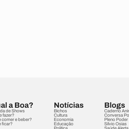
al a Boa?
Notícias
Blogs
da de Shows
Bichos
Caderno Ani
e fazer?
Cultura
Conversa Pol
 comer e beber?
Economia
Pleno Poder
 ficar?
Educação
Sílvio Osias
Política
Saúde Alerta