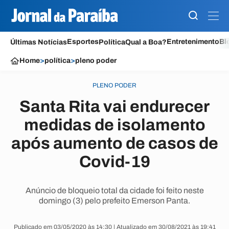
Esportes
Entretenimento
Bl
Últimas Notícias
Política
Qual a Boa?
Home
>
política
>
pleno poder
PLENO PODER
Santa Rita vai endurecer
medidas de isolamento
após aumento de casos de
Covid-19
Anúncio de bloqueio total da cidade foi feito neste
domingo (3) pelo prefeito Emerson Panta.
Publicado em 03/05/2020 às 14:30 | Atualizado em 30/08/2021 às 19:41