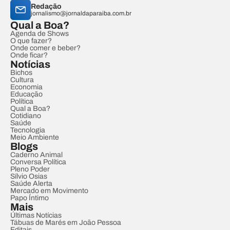
Redação
jornalismo@jornaldaparaiba.com.br
Qual a Boa?
Agenda de Shows
O que fazer?
Onde comer e beber?
Onde ficar?
Notícias
Bichos
Cultura
Economia
Educação
Política
Qual a Boa?
Cotidiano
Saúde
Tecnologia
Meio Ambiente
Blogs
Caderno Animal
Conversa Política
Pleno Poder
Sílvio Osias
Saúde Alerta
Mercado em Movimento
Papo Íntimo
Mais
Últimas Notícias
Tábuas de Marés em João Pessoa
Editais