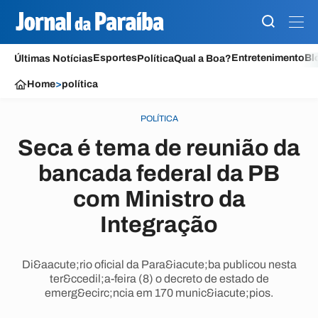
Esportes
Entretenimento
Bl
Últimas Notícias
Política
Qual a Boa?
Home
>
política
POLÍTICA
Seca é tema de reunião da
bancada federal da PB
com Ministro da
Integração
Di&aacute;rio oficial da Para&iacute;ba publicou nesta
ter&ccedil;a-feira (8) o decreto de estado de
emerg&ecirc;ncia em 170 munic&iacute;pios.