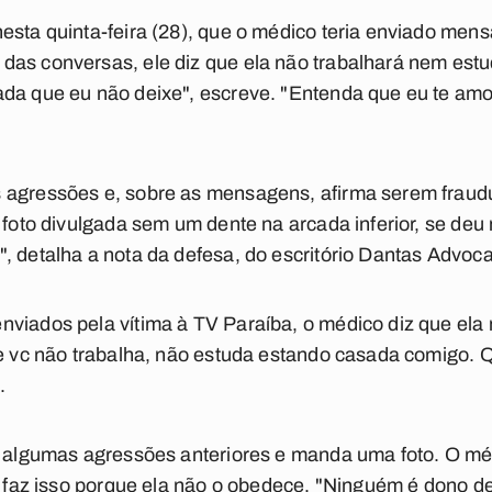
nesta quinta-feira (28), que o médico teria enviado m
das conversas, ele diz que ela não trabalhará nem estu
da que eu não deixe", escreve. "Entenda que eu te amo,
 agressões e, sobre as mensagens, afirma serem fraudu
a foto divulgada sem um dente na arcada inferior, se d
, detalha a nota da defesa, do escritório Dantas Advoca
viados pela vítima à TV Paraíba, o médico diz que ela n
ue vc não trabalha, não estuda estando casada comigo. Q
.
a algumas agressões anteriores e manda uma foto. O méd
só faz isso porque ela não o obedece. "Ninguém é dono d