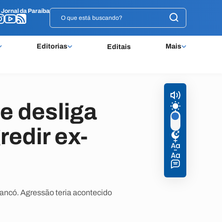
o
o
Jornal da Paraíba
Jornal da Paraíba
Editorias
Mais
Editais
e desliga
edir ex-
ancó. Agressão teria acontecido