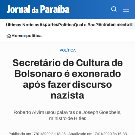
Esportes
Entretenimento
Bl
Últimas Notícias
Política
Qual a Boa?
Home
>
política
POLÍTICA
Secretário de Cultura de
Bolsonaro é exonerado
após fazer discurso
nazista
Roberto Alvim usou palavras de Joseph Goebbels,
ministro de Hitler.
Publicado em 17/01/2020 às 12:45 | Atualizado em 17/01/2020 às 16:33