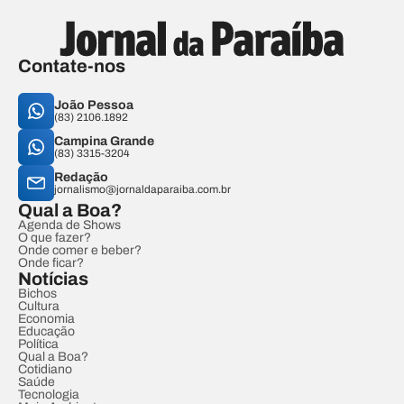
Contate-nos
João Pessoa
(83) 2106.1892
Campina Grande
(83) 3315-3204
Redação
jornalismo@jornaldaparaiba.com.br
Qual a Boa?
Agenda de Shows
O que fazer?
Onde comer e beber?
Onde ficar?
Notícias
Bichos
Cultura
Economia
Educação
Política
Qual a Boa?
Cotidiano
Saúde
Tecnologia