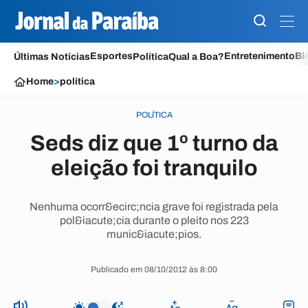
Esportes
Entretenimento
Bl
Últimas Notícias
Política
Qual a Boa?
Home
>
política
POLÍTICA
Seds diz que 1º turno da
eleição foi tranquilo
Nenhuma ocorr&ecirc;ncia grave foi registrada pela
pol&iacute;cia durante o pleito nos 223
munic&iacute;pios.
Publicado em 08/10/2012 às 8:00