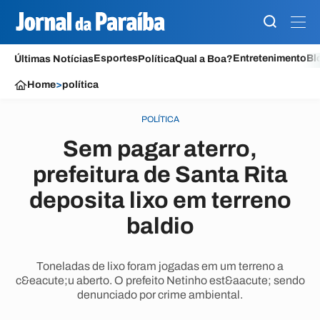
Esportes
Entretenimento
Bl
Últimas Notícias
Política
Qual a Boa?
Home
>
política
POLÍTICA
Sem pagar aterro,
prefeitura de Santa Rita
deposita lixo em terreno
baldio
Toneladas de lixo foram jogadas em um terreno a
c&eacute;u aberto. O prefeito Netinho est&aacute; sendo
denunciado por crime ambiental.