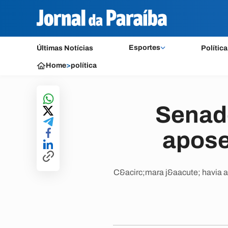
Esportes
Últimas Notícias
Política
Home
>
política
Senado
apose
C&acirc;mara j&aacute; havia ap