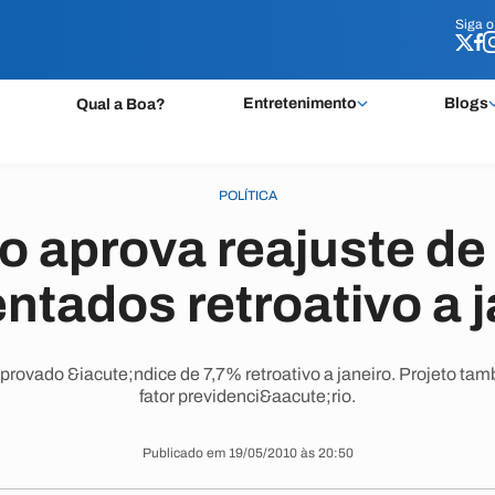
Siga 
Siga 
Entretenimento
Blogs
Qual a Boa?
POLÍTICA
 aprova reajuste de
ntados retroativo a j
rovado &iacute;ndice de 7,7% retroativo a janeiro. Projeto ta
fator previdenci&aacute;rio.
Publicado em 19/05/2010 às 20:50