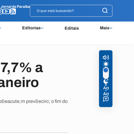
o
o
Jornal da Paraíba
Jornal da Paraíba
Editorias
Mais
Editais
 7,7% a
aneiro
mb&eacute;m prev&ecirc; o fim do