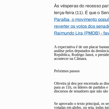
Às vésperas do recesso par
terça-feira (11). É que o S
Paraíba, o movimento popu
reverter os votos dos sen
Raimundo Lira (PMDB) - fav
A expectativa é de um placar bastan
análise pelos deputados da denúncia
República,
Rodrigo Janot
, o presi
acontecer na Câmara.
Próximos passos
Oliveira já deu por encerrada as dis
para as 11h, os líderes de partidos 
discursos de senadores que não são 
Se aprovado o texto principal, os s
votadas em globo, ou seja, todas ju