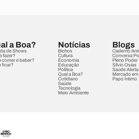
al a Boa?
Notícias
Blogs
da de Shows
Bichos
Caderno Ani
e fazer?
Cultura
Conversa Pol
 comer e beber?
Economia
Pleno Poder
 ficar?
Educação
Sílvio Osias
Política
Saúde Alerta
Qual a Boa?
Mercado em
Cotidiano
Papo Íntimo
Saúde
Tecnologia
Meio Ambiente