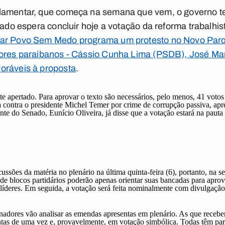
lamentar, que começa na semana que vem, o governo te
enado espera concluir hoje a votação da
reforma trabalhis
lar Povo Sem Medo programa um protesto no Novo Parq
adores paraibanos - Cássio Cunha Lima (PSDB), José M
oráveis à proposta
.
te apertado. Para aprovar o texto são necessários, pelo menos, 41 voto
 contra o presidente Michel Temer por crime de corrupção passiva, apr
dente do Senado,
Eunício Oliveira
, já disse que a votação estará na pau
cussões da matéria no plenário na última quinta-feira (6), portanto, na s
e de blocos partidários poderão apenas orientar suas bancadas para aprov
líderes. Em seguida, a votação será feita nominalmente com divulgação 
enadores vão analisar as emendas apresentas em plenário. As que recebe
ntas de uma vez e, provavelmente, em votação simbólica. Todas têm pare