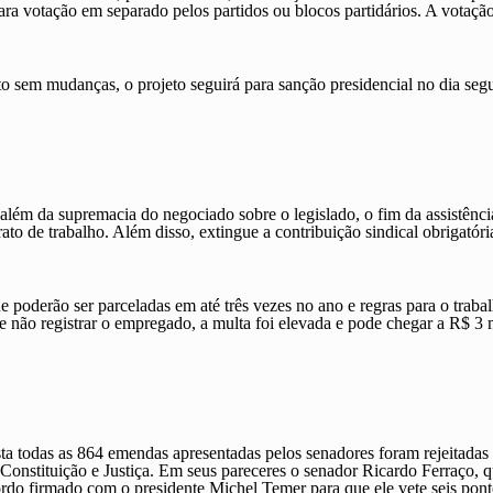
ra votação em separado pelos partidos ou blocos partidários. A votaç
 sem mudanças, o projeto seguirá para sanção presidencial no dia segu
 além da supremacia do negociado sobre o legislado, o fim da assistência
to de trabalho. Além disso, extingue a contribuição sindical obrigatóri
 poderão ser parceladas em até três vezes no ano e regras para o tra
 não registrar o empregado, a multa foi elevada e pode chegar a R$ 3 
sta todas as 864 emendas apresentadas pelos senadores foram rejeitada
onstituição e Justiça. Em seus pareceres o senador Ricardo Ferraço, q
ordo firmado com o presidente Michel Temer para que ele vete seis pon