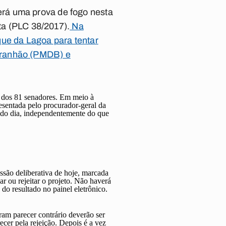
rá uma prova de fogo nesta
ta
(PLC 38/2017).
Na
ue da Lagoa para tentar
aranhão (PMDB) e
s dos 81 senadores. Em meio à
esentada pelo procurador-geral da
ta do dia, independentemente do que
essão deliberativa de hoje, marcada
ar ou rejeitar o projeto. Não haverá
do resultado no painel eletrônico.
ram parecer contrário deverão ser
cer pela rejeição. Depois é a vez