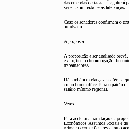
das emendas destacadas seguirem pa
ser encaminhada pelas lideranças.
Caso os senadores confirmem o texto
arquivado.
A proposta
A proposição a ser analisada prevê,
extinção e na homologação do contra
trabalhadores.
Há também mudanças nas férias, que
como home office. Para o patrão que
salário-mínimo regional.
Vetos
Para acelerar a tramitação da propo
Econômicos, Assuntos Sociais e de C
primeiras comissões, ressaltou o ac