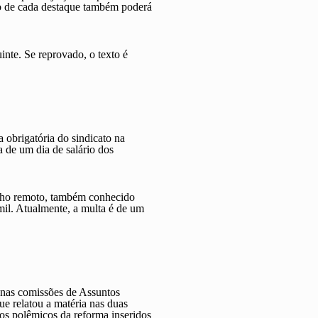
ão de cada destaque também poderá
inte. Se reprovado, o texto é
 obrigatória do sindicato na
a de um dia de salário dos
balho remoto, também conhecido
mil. Atualmente, a multa é de um
s nas comissões de Assuntos
ue relatou a matéria nas duas
tos polêmicos da reforma inseridos