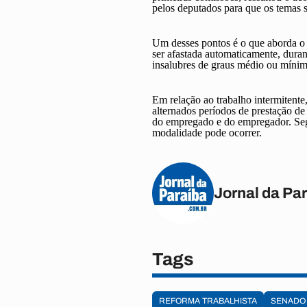
pelos deputados para que os temas s
Um desses pontos é o que aborda o t
ser afastada automaticamente, duran
insalubres de graus médio ou mínimo
Em relação ao trabalho intermitente
alternados períodos de prestação de
do empregado e do empregador. Segu
modalidade pode ocorrer.
Jornal da Pa
Tags
REFORMA TRABALHISTA
SENADO