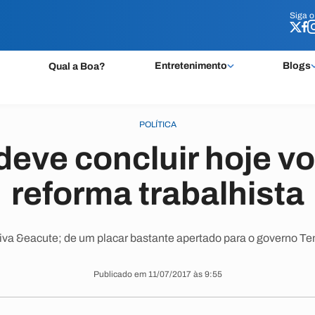
Siga 
Siga 
Entretenimento
Blogs
Qual a Boa?
POLÍTICA
eve concluir hoje v
reforma trabalhista
iva &eacute; de um placar bastante apertado para o governo T
Publicado em 11/07/2017 às 9:55