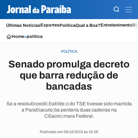
Esportes
Entretenimento
Bl
Últimas Notícias
Política
Qual a Boa?
Home
>
política
POLÍTICA
Senado promulga decreto
que barra redução de
bancadas
Se a resolu&ccedil;&atilde;o do TSE tivesse sido mantida
a Para&iacute;ba perderia duas cadeiras na
C&acirc;mara Federal.
Publicado em 05/12/2013 às 10:05