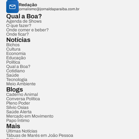
Redação
jornalismo@jornaldaparaiba.com.br
Qual a Boa?
Agenda de Shows
O que fazer?
Onde comer e beber?
Onde ficar?
Notícias
Bichos
Cultura
Economia
Educação
Política
Qual a Boa?
Cotidiano
Saúde
Tecnologia
Meio Ambiente
Blogs
Caderno Animal
Conversa Política
Pleno Poder
Sílvio Osias
Saúde Alerta
Mercado em Movimento
Papo Íntimo
Mais
Últimas Notícias
Tábuas de Marés em João Pessoa