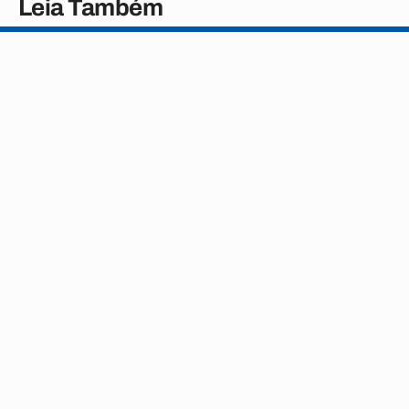
Leia Também