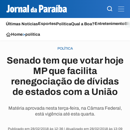
Esportes
Entretenimento
Bl
Últimas Notícias
Política
Qual a Boa?
Home
>
política
POLÍTICA
Senado tem que votar hoje
MP que facilita
renegociação de dívidas
de estados com a União
Matéria aprovada nesta terça-feira, na Câmara Federal,
está vigência até esta quarta.
Publicado em 28/02/2018 às 12:36 | Atualizado em 28/02/2018 às 13:09