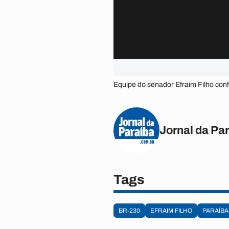
Equipe do senador Efraim Filho con
Jornal da Pa
Tags
BR-230
EFRAIM FILHO
PARAÍBA