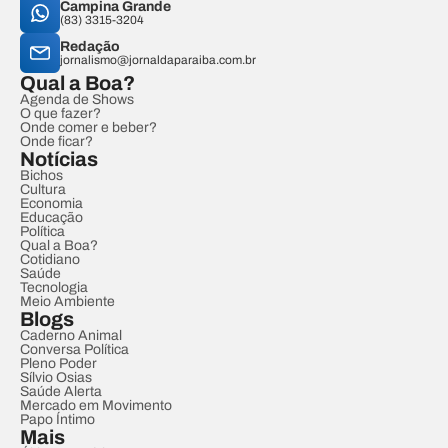
Campina Grande
(83) 3315-3204
Redação
jornalismo@jornaldaparaiba.com.br
Qual a Boa?
Agenda de Shows
O que fazer?
Onde comer e beber?
Onde ficar?
Notícias
Bichos
Cultura
Economia
Educação
Política
Qual a Boa?
Cotidiano
Saúde
Tecnologia
Meio Ambiente
Blogs
Caderno Animal
Conversa Política
Pleno Poder
Sílvio Osias
Saúde Alerta
Mercado em Movimento
Papo Íntimo
Mais