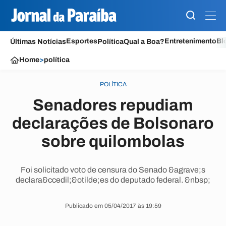
Esportes
Entretenimento
Bl
Últimas Notícias
Política
Qual a Boa?
Home
>
política
POLÍTICA
Senadores repudiam
declarações de Bolsonaro
sobre quilombolas
Foi solicitado voto de censura do Senado &agrave;s
declara&ccedil;&otilde;es do deputado federal. &nbsp;
Publicado em 05/04/2017 às 19:59