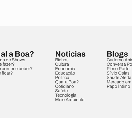
al a Boa?
Notícias
Blogs
da de Shows
Bichos
Caderno Ani
e fazer?
Cultura
Conversa Pol
 comer e beber?
Economia
Pleno Poder
 ficar?
Educação
Sílvio Osias
Política
Saúde Alerta
Qual a Boa?
Mercado em
Cotidiano
Papo Íntimo
Saúde
Tecnologia
Meio Ambiente