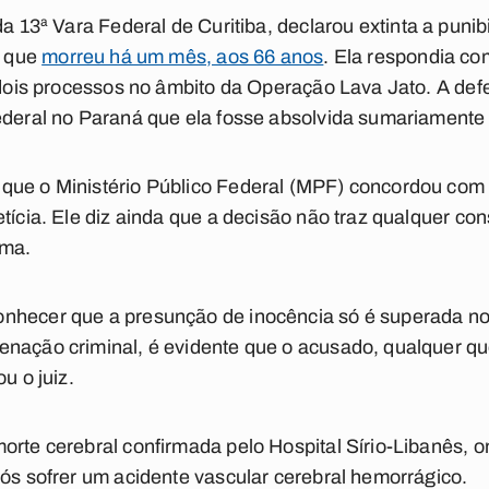
da 13ª Vara Federal de Curitiba,
declarou extinta a puni
, que
morreu há um mês, aos 66 anos
. Ela respondia co
a dois processos no âmbito da Operação Lava Jato. A de
Federal no Paraná que ela fosse absolvida sumariamente
que o Ministério Público Federal (MPF) concordou com 
etícia. Ele diz ainda que a decisão não traz qualquer co
ama.
onhecer que a presunção de inocência só é superada n
nação criminal, é evidente que o acusado, qualquer que
u o juiz.
orte cerebral confirmada pelo Hospital Sírio-Libanês, 
pós sofrer um acidente vascular cerebral hemorrágico.