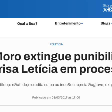
Siga 
Siga 
Entretenimento
Blogs
Qual a Boa?
POLÍTICA
oro extingue punibi
isa Letícia em proc
tilde;o n&atilde;o credita culpa ou inoc&ecirc;ncia &agrave; e
Publicado em 03/03/2017 às 17:00