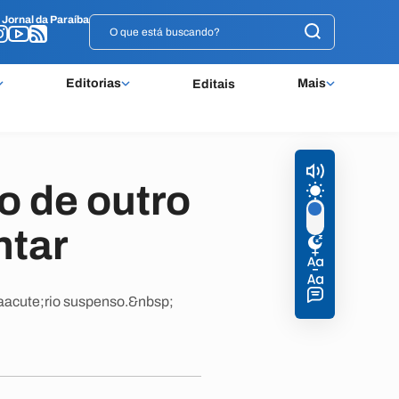
o
o
Jornal da Paraíba
Jornal da Paraíba
Editorias
Mais
Editais
o de outro
ntar
&aacute;rio suspenso.&nbsp;