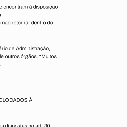
se encontram à disposição
m
 não retornar dentro do
ário de Administração,
e outros órgãos. “Muitos
.
COLOCADOS À
dispostas no art. 30,