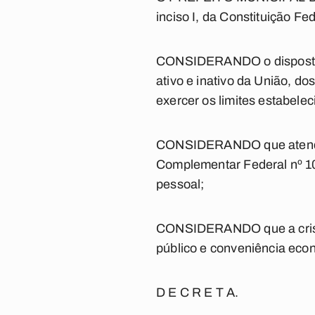
inciso I, da Constituição Fed
CONSIDERANDO o disposto n
ativo e inativo da União, do
exercer os limites estabel
CONSIDERANDO que atendend
Complementar Federal nº 10
pessoal;
CONSIDERANDO que a crise a
público e conveniência econ
D E C R E T A.