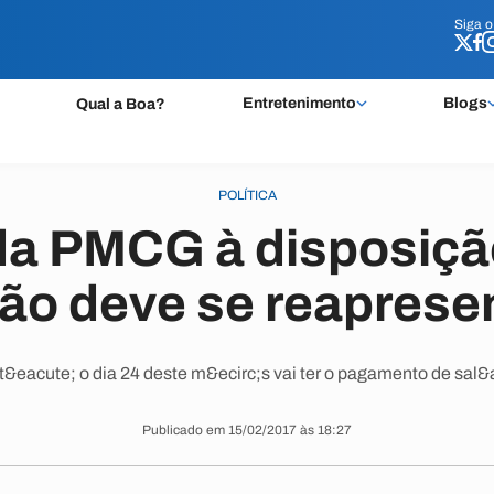
Siga 
Siga 
Entretenimento
Blogs
Qual a Boa?
POLÍTICA
da PMCG à disposiçã
ão deve se reaprese
t&eacute; o dia 24 deste m&ecirc;s vai ter o pagamento de sal
Publicado em 15/02/2017 às 18:27