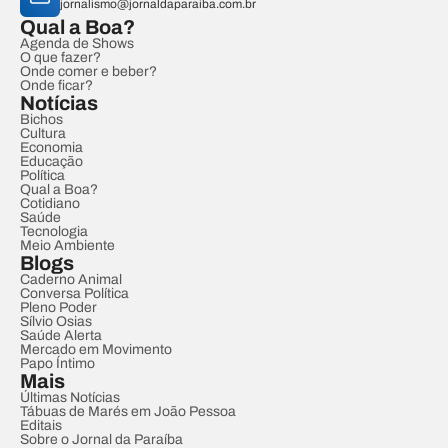
jornalismo@jornaldaparaiba.com.br
Qual a Boa?
Agenda de Shows
O que fazer?
Onde comer e beber?
Onde ficar?
Notícias
Bichos
Cultura
Economia
Educação
Política
Qual a Boa?
Cotidiano
Saúde
Tecnologia
Meio Ambiente
Blogs
Caderno Animal
Conversa Política
Pleno Poder
Sílvio Osias
Saúde Alerta
Mercado em Movimento
Papo Íntimo
Mais
Últimas Notícias
Tábuas de Marés em João Pessoa
Editais
Sobre o Jornal da Paraíba