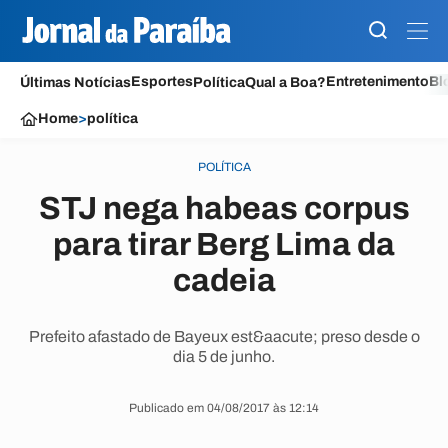
Esportes
Entretenimento
Bl
Últimas Notícias
Política
Qual a Boa?
Home
>
política
POLÍTICA
STJ nega habeas corpus
para tirar Berg Lima da
cadeia
Prefeito afastado de Bayeux est&aacute; preso desde o
dia 5 de junho.
Publicado em 04/08/2017 às 12:14