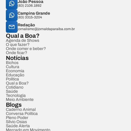
João Pessoa
(83) 2106.1892
Campina Grande
(83) 3315-3204
Redação
jornalismo@jornaldaparaiba.com.br
Qual a Boa?
Agenda de Shows
O que fazer?
Onde comer e beber?
Onde ficar?
Notícias
Bichos
Cultura
Economia
Educação
Política
Qual a Boa?
Cotidiano
Saúde
Tecnologia
Meio Ambiente
Blogs
Caderno Animal
Conversa Política
Pleno Poder
Sílvio Osias
Saúde Alerta
Mercado em Movimento