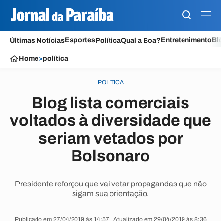
Esportes
Entretenimento
Bl
Últimas Notícias
Política
Qual a Boa?
Home
>
política
POLÍTICA
Blog lista comerciais
voltados à diversidade que
seriam vetados por
Bolsonaro
Presidente reforçou que vai vetar propagandas que não
sigam sua orientação.
Publicado em 27/04/2019 às 14:57 | Atualizado em 29/04/2019 às 8:36