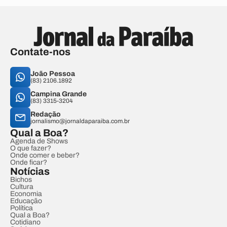
Contate-nos
João Pessoa
(83) 2106.1892
Campina Grande
(83) 3315-3204
Redação
jornalismo@jornaldaparaiba.com.br
Qual a Boa?
Agenda de Shows
O que fazer?
Onde comer e beber?
Onde ficar?
Notícias
Bichos
Cultura
Economia
Educação
Política
Qual a Boa?
Cotidiano