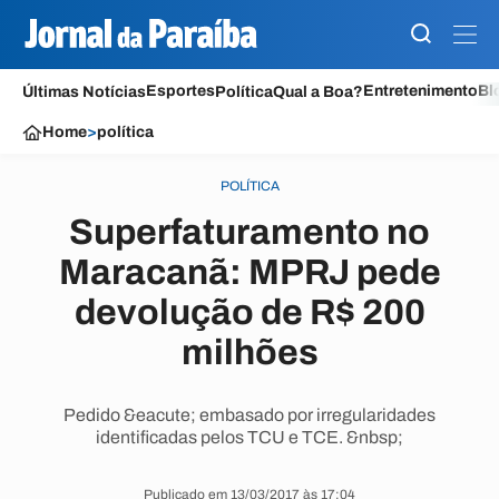
Esportes
Entretenimento
Bl
Últimas Notícias
Política
Qual a Boa?
Home
>
política
POLÍTICA
Superfaturamento no
Maracanã: MPRJ pede
devolução de R$ 200
milhões
Pedido &eacute; embasado por irregularidades
identificadas pelos TCU e TCE. &nbsp;
Publicado em 13/03/2017 às 17:04