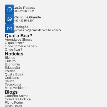
João Pessoa
(83) 2106.1892
Campina Grande
(83) 3315-3204
Redação
jornalismo@jornaldaparaiba.com.br
Qual a Boa?
Agenda de Shows
O que fazer?
Onde comer e beber?
Onde ficar?
Notícias
Bichos
Cultura
Economia
Educação
Política
Qual a Boa?
Cotidiano
Saúde
Tecnologia
Meio Ambiente
Blogs
Caderno Animal
Conversa Política
Pleno Poder
Sílvio Osias