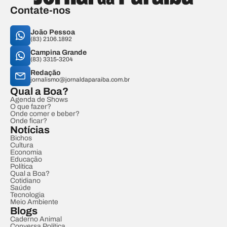
Contate-nos
João Pessoa
(83) 2106.1892
Campina Grande
(83) 3315-3204
Redação
jornalismo@jornaldaparaiba.com.br
Qual a Boa?
Agenda de Shows
O que fazer?
Onde comer e beber?
Onde ficar?
Notícias
Bichos
Cultura
Economia
Educação
Política
Qual a Boa?
Cotidiano
Saúde
Tecnologia
Meio Ambiente
Blogs
Caderno Animal
Conversa Política