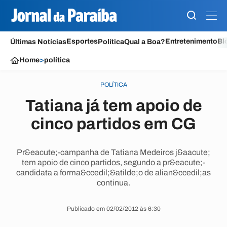
Esportes
Entretenimento
Bl
Últimas Notícias
Política
Qual a Boa?
Home
>
política
POLÍTICA
Tatiana já tem apoio de
cinco partidos em CG
Pr&eacute;-campanha de Tatiana Medeiros j&aacute;
tem apoio de cinco partidos, segundo a pr&eacute;-
candidata a forma&ccedil;&atilde;o de alian&ccedil;as
continua.
Publicado em 02/02/2012 às 6:30