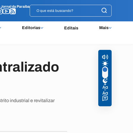
o
o
Jornal da Paraíba
Jornal da Paraíba
Editorias
Mais
Editais
tralizado
to industrial e revitalizar