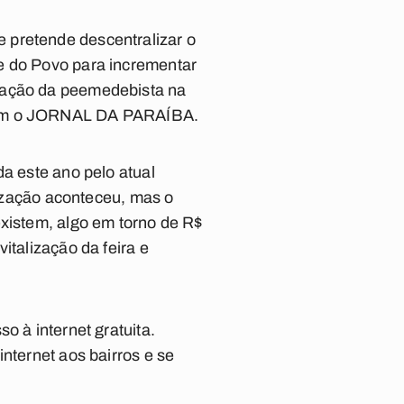
 pretende descentralizar o
e do Povo para incrementar
ipação da peemedebista na
 com o JORNAL DA PARAÍBA.
da este ano pelo atual
lização aconteceu, mas o
existem, algo em torno de R$
italização da feira e
o à internet gratuita.
nternet aos bairros e se