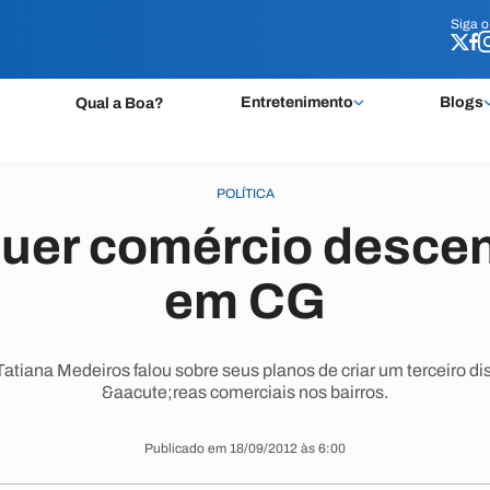
Siga 
Siga 
Entretenimento
Blogs
Qual a Boa?
POLÍTICA
quer comércio descen
em CG
iana Medeiros falou sobre seus planos de criar um terceiro distri
&aacute;reas comerciais nos bairros.
Publicado em 18/09/2012 às 6:00