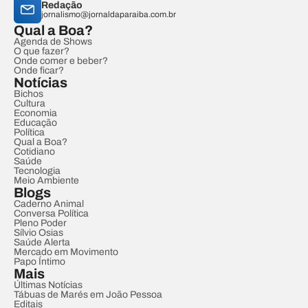
Redação
jornalismo@jornaldaparaiba.com.br
Qual a Boa?
Agenda de Shows
O que fazer?
Onde comer e beber?
Onde ficar?
Notícias
Bichos
Cultura
Economia
Educação
Política
Qual a Boa?
Cotidiano
Saúde
Tecnologia
Meio Ambiente
Blogs
Caderno Animal
Conversa Política
Pleno Poder
Sílvio Osias
Saúde Alerta
Mercado em Movimento
Papo Íntimo
Mais
Últimas Notícias
Tábuas de Marés em João Pessoa
Editais