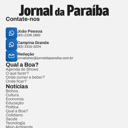
Contate-nos
João Pessoa
(83) 2106.1892
Campina Grande
(83) 3315-3204
Redação
jornalismo@jornaldaparaiba.com.br
Qual a Boa?
Agenda de Shows
O que fazer?
Onde comer e beber?
Onde ficar?
Notícias
Bichos
Cultura
Economia
Educação
Política
Qual a Boa?
Cotidiano
Saúde
Tecnologia
Meio Ambiente