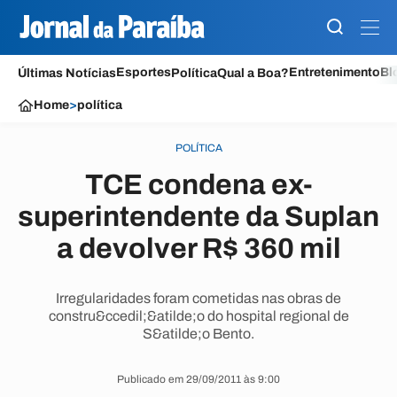
Esportes
Entretenimento
Bl
Últimas Notícias
Política
Qual a Boa?
Home
>
política
POLÍTICA
TCE condena ex-
superintendente da Suplan
a devolver R$ 360 mil
Irregularidades foram cometidas nas obras de
constru&ccedil;&atilde;o do hospital regional de
S&atilde;o Bento.
Publicado em 29/09/2011 às 9:00