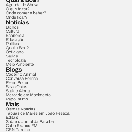
Qual a Boa?
Agenda de Shows
O que fazer?
Onde comer e beber?
Onde ficar?
Notícias
Bichos
Cultura
Economia
Educação
Política
Qual a Boa?
Cotidiano
Saúde
Tecnologia
Meio Ambiente
Blogs
Caderno Animal
Conversa Política
Pleno Poder
Sílvio Osias
Saúde Alerta
Mercado em Movimento
Papo Íntimo
Mais
Últimas Notícias
Tábuas de Marés em João Pessoa
Editais
Sobre o Jornal da Paraíba
Cabo Branco FM
CBN Paraíba