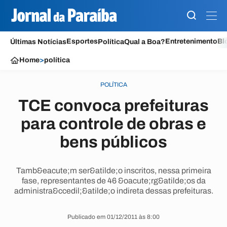
Esportes
Entretenimento
Bl
Últimas Notícias
Política
Qual a Boa?
Home
>
política
POLÍTICA
TCE convoca prefeituras
para controle de obras e
bens públicos
Tamb&eacute;m ser&atilde;o inscritos, nessa primeira
fase, representantes de 46 &oacute;rg&atilde;os da
administra&ccedil;&atilde;o indireta dessas prefeituras.
Publicado em 01/12/2011 às 8:00