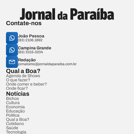
Contate-nos
João Pessoa
(83) 2106.1892
Campina Grande
(83) 3315-3204
Redação
jornalismo@jornaldaparaiba.com.br
Qual a Boa?
Agenda de Shows
O que fazer?
Onde comer e beber?
Onde ficar?
Notícias
Bichos
Cultura
Economia
Educação
Política
Qual a Boa?
Cotidiano
Saúde
Tecnologia