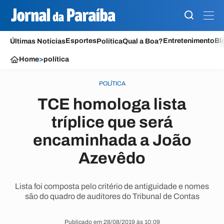
Esportes
Entretenimento
Bl
Últimas Notícias
Política
Qual a Boa?
Home
>
política
POLÍTICA
TCE homologa lista
tríplice que será
encaminhada a João
Azevêdo
Lista foi composta pelo critério de antiguidade e nomes
são do quadro de auditores do Tribunal de Contas
Publicado em 28/08/2019 às 10:09