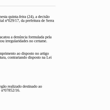
sta quinta-feira (24), a decisão
ial nº029/17
, da prefeitura de
Serra
acatou a denúncia formulada pela
ou irregularidades no certame.
mprimento ao disposto no
artigo
tura
, contrariando disposto na
Lei
egão
realizado destinado ao
o nº07852/16.