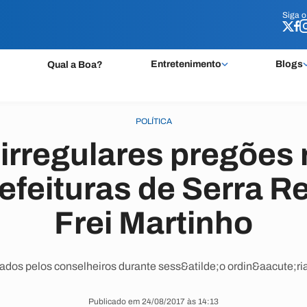
Siga 
Siga 
Entretenimento
Blogs
Qual a Boa?
POLÍTICA
 irregulares pregões 
efeituras de Serra 
Frei Martinho
dos pelos conselheiros durante sess&atilde;o ordin&aacute;ria 
Publicado em 24/08/2017 às 14:13