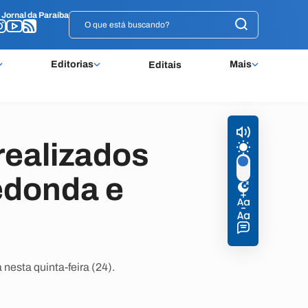
o
o
Jornal da Paraíba
Jornal da Paraíba
Editorias
Mais
Editais
realizados
Redonda e
nesta quinta-feira (24).