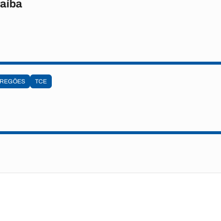
raíba
REGÕES
TCE