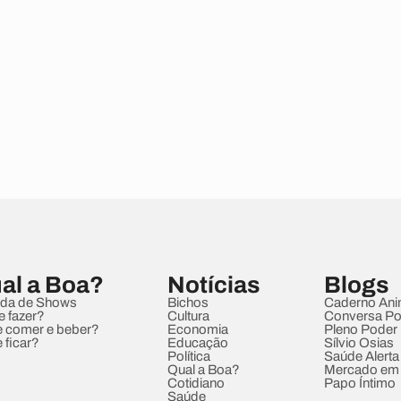
al a Boa?
Notícias
Blogs
da de Shows
Bichos
Caderno Ani
e fazer?
Cultura
Conversa Pol
 comer e beber?
Economia
Pleno Poder
 ficar?
Educação
Sílvio Osias
Política
Saúde Alerta
Qual a Boa?
Mercado em
Cotidiano
Papo Íntimo
Saúde