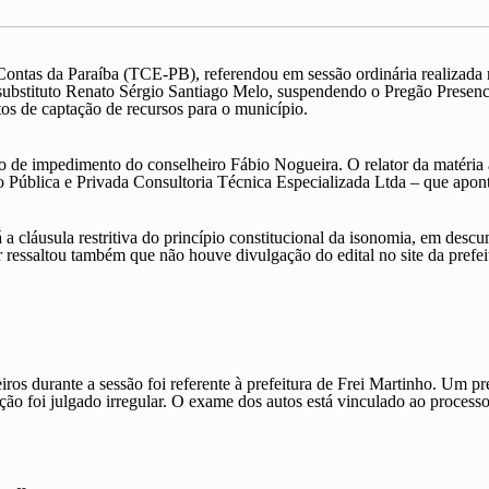
ntas da Paraíba (TCE-PB), referendou em sessão ordinária realizada ne
 substituto Renato Sérgio Santiago Melo,
suspendendo o Pregão Presenc
tos de captação de recursos
para o município.
 de impedimento do conselheiro Fábio Nogueira. O relator da matéria 
o Pública e Privada Consultoria Técnica Especializada Ltda – que apont
a cláusula restritiva do
princípio constitucional da isonomia
, em descu
or ressaltou também que
não houve divulgação do edital no site da prefei
ros durante a sessão foi referente à prefeitura de
Frei
Martinho
. Um
pr
ução foi
julgado
irregular
. O exame dos autos está vinculado ao
process