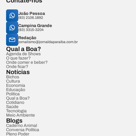
Contate-nos
João Pessoa
(83) 2106.1892
Campina Grande
(83) 3315-3204
Redação
jornalismo@jornaldaparaiba.com.br
Qual a Boa?
Agenda de Shows
O que fazer?
Onde comer e beber?
Onde ficar?
Notícias
Bichos
Cultura
Economia
Educação
Política
Qual a Boa?
Cotidiano
Saúde
Tecnologia
Meio Ambiente
Blogs
Caderno Animal
Conversa Política
Pleno Poder