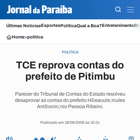
Esportes
Entretenimento
Bl
Últimas Notícias
Política
Qual a Boa?
Home
>
política
POLÍTICA
TCE reprova contas do
prefeito de Pitimbu
Parecer do Tribunal de Contas do Estado resolveu
desaprovar as contas do prefeito H&eacute;rcules
Ant&ocirc;nio Pessoa Ribeiro.
Publicado em 18/06/2008 às 15:01