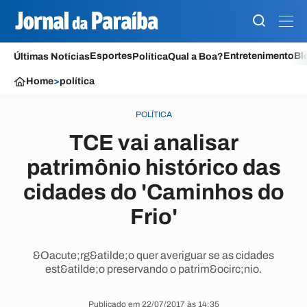
Esportes
Entretenimento
Bl
Últimas Notícias
Política
Qual a Boa?
Home
>
política
POLÍTICA
TCE vai analisar
patrimônio histórico das
cidades do 'Caminhos do
Frio'
&Oacute;rg&atilde;o quer averiguar se as cidades
est&atilde;o preservando o patrim&ocirc;nio.
Publicado em 22/07/2017 às 14:35