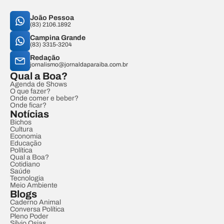
João Pessoa
(83) 2106.1892
Campina Grande
(83) 3315-3204
Redação
jornalismo@jornaldaparaiba.com.br
Qual a Boa?
Agenda de Shows
O que fazer?
Onde comer e beber?
Onde ficar?
Notícias
Bichos
Cultura
Economia
Educação
Política
Qual a Boa?
Cotidiano
Saúde
Tecnologia
Meio Ambiente
Blogs
Caderno Animal
Conversa Política
Pleno Poder
Sílvio Osias