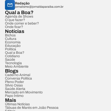
Redação
jornalismo@jornaldaparaiba.com.br
Qual a Boa?
Agenda de Shows
O que fazer?
Onde comer e beber?
Onde ficar?
Notícias
Bichos
Cultura
Economia
Educação
Política
Qual a Boa?
Cotidiano
Saúde
Tecnologia
Meio Ambiente
Blogs
Caderno Animal
Conversa Política
Pleno Poder
Sílvio Osias
Saúde Alerta
Mercado em Movimento
Papo Íntimo
Mais
Últimas Notícias
Tábuas de Marés em João Pessoa