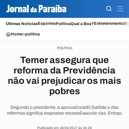
Esportes
Entretenimento
Bl
Últimas Notícias
Política
Qual a Boa?
Home
>
política
POLÍTICA
Temer assegura que
reforma da Previdência
não vai prejudicar os mais
pobres
Segundo o presidente, a aprova&ccedil;&atilde;o das
reformas significa respostas necess&aacute;rias. &nbsp;
Publicado em 18/04/2017 às 16:28