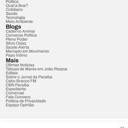
Política
Qual a Boa?
Cotidiano
Saúde
Tecnologia
Meio Ambiente
Blogs
Caderno Animal
Conversa Política
Pleno Poder
Sílvio Osias
Saúde Alerta
Mercado em Movimento
Papo Íntimo
Mais
Últimas Notícias
Tábuas de Marés em João Pessoa
Editais
Sobre o Jornal da Paraíba
Cabo Branco FM
CBN Paraíba
Expediente
Comercial
Fale Conosco
Política de Privacidade
Espaço Opinião
© REDE PARAÍBA DE COMUNICAÇÃO