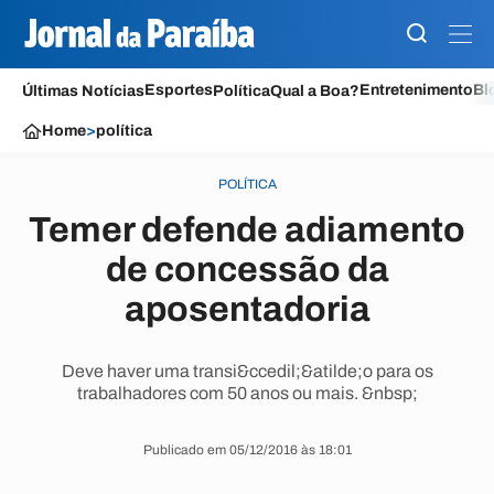
Esportes
Entretenimento
Bl
Últimas Notícias
Política
Qual a Boa?
Home
>
política
POLÍTICA
Temer defende adiamento
de concessão da
aposentadoria
Deve haver uma transi&ccedil;&atilde;o para os
trabalhadores com 50 anos ou mais. &nbsp;
Publicado em 05/12/2016 às 18:01