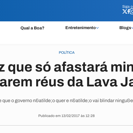
Siga 
Siga 
Entretenimento
Blogs
Qual a Boa?
POLÍTICA
z que só afastará min
rarem réus da Lava J
e que o governo n&atilde;o quer e n&atilde;o vai blindar ningu
Publicado em 13/02/2017 às 12:28