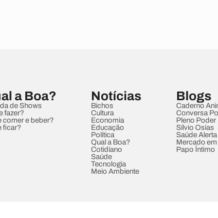
al a Boa?
Notícias
Blogs
da de Shows
Bichos
Caderno Ani
e fazer?
Cultura
Conversa Pol
 comer e beber?
Economia
Pleno Poder
 ficar?
Educação
Sílvio Osias
Política
Saúde Alerta
Qual a Boa?
Mercado em
Cotidiano
Papo Íntimo
Saúde
Tecnologia
Meio Ambiente