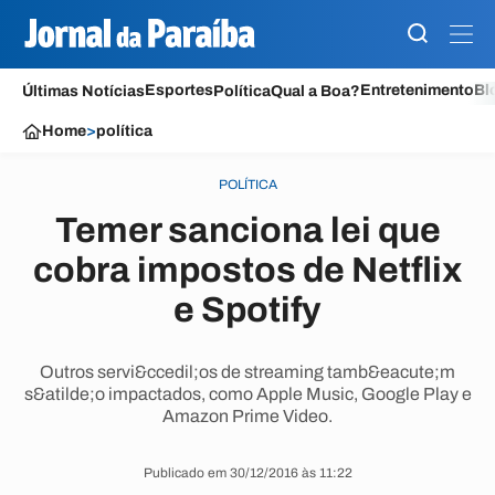
Esportes
Entretenimento
Bl
Últimas Notícias
Política
Qual a Boa?
Home
>
política
POLÍTICA
Temer sanciona lei que
cobra impostos de Netflix
e Spotify
Outros servi&ccedil;os de streaming tamb&eacute;m
s&atilde;o impactados, como Apple Music, Google Play e
Amazon Prime Video.
Publicado em 30/12/2016 às 11:22