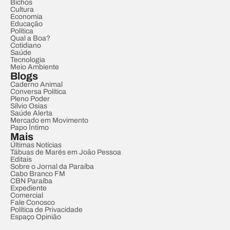
Bichos
Cultura
Economia
Educação
Política
Qual a Boa?
Cotidiano
Saúde
Tecnologia
Meio Ambiente
Blogs
Caderno Animal
Conversa Política
Pleno Poder
Sílvio Osias
Saúde Alerta
Mercado em Movimento
Papo Íntimo
Mais
Últimas Notícias
Tábuas de Marés em João Pessoa
Editais
Sobre o Jornal da Paraíba
Cabo Branco FM
CBN Paraíba
Expediente
Comercial
Fale Conosco
Política de Privacidade
Espaço Opinião