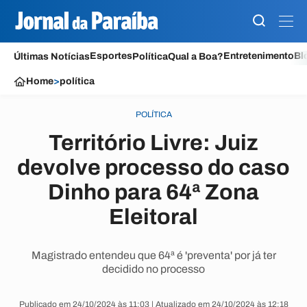
Esportes
Entretenimento
Bl
Últimas Notícias
Política
Qual a Boa?
Home
>
política
POLÍTICA
Território Livre: Juiz
devolve processo do caso
Dinho para 64ª Zona
Eleitoral
Magistrado entendeu que 64ª é 'preventa' por já ter
decidido no processo
Publicado em 24/10/2024 às 11:03 | Atualizado em 24/10/2024 às 12:18