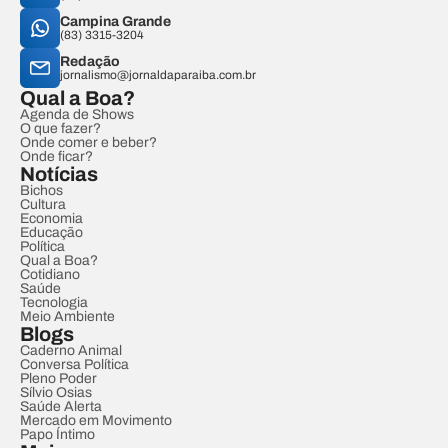
Campina Grande
(83) 3315-3204
Redação
jornalismo@jornaldaparaiba.com.br
Qual a Boa?
Agenda de Shows
O que fazer?
Onde comer e beber?
Onde ficar?
Notícias
Bichos
Cultura
Economia
Educação
Política
Qual a Boa?
Cotidiano
Saúde
Tecnologia
Meio Ambiente
Blogs
Caderno Animal
Conversa Política
Pleno Poder
Sílvio Osias
Saúde Alerta
Mercado em Movimento
Papo Íntimo