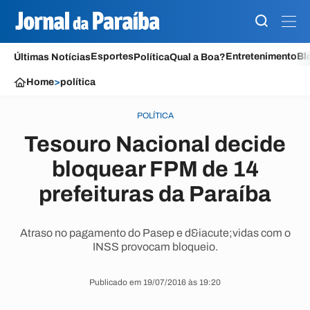
Esportes
Entretenimento
Bl
Últimas Notícias
Política
Qual a Boa?
Home
>
política
POLÍTICA
Tesouro Nacional decide
bloquear FPM de 14
prefeituras da Paraíba
Atraso no pagamento do Pasep e d&iacute;vidas com o
INSS provocam bloqueio.
Publicado em 19/07/2016 às 19:20