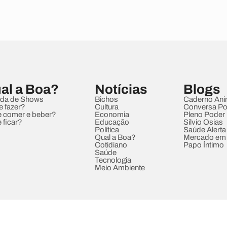
al a Boa?
Notícias
Blogs
da de Shows
Bichos
Caderno Ani
e fazer?
Cultura
Conversa Pol
 comer e beber?
Economia
Pleno Poder
 ficar?
Educação
Sílvio Osias
Política
Saúde Alerta
Qual a Boa?
Mercado em
Cotidiano
Papo Íntimo
Saúde
Tecnologia
Meio Ambiente