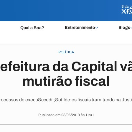
Siga 
Siga 
Entretenimento
Blogs
Qual a Boa?
POLÍTICA
efeitura da Capital vã
mutirão fiscal
ocessos de execu&ccedil;&otilde;es fiscais tramitando na Justi
Publicado em 28/05/2013 às 11:41