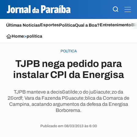
Esportes
Entretenimento
Bl
Últimas Notícias
Política
Qual a Boa?
Home
>
política
POLÍTICA
TJPB nega pedido para
instalar CPI da Energisa
TJPB manteve a decis&atilde;o do ju&iacute;zo da
2&ordf; Vara da Fazenda P&uacute;blica da Comarca de
Campina, acatando argumentos da defesa da Energisa
Borborema.
Publicado em 08/03/2013 às 6:00