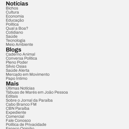
Notícias
Bichos
Cultura
Economia
Educação
Política
Qual a Boa?
Cotidiano
Saúde
Tecnologia
Meio Ambiente
Blogs
Caderno Animal
Conversa Política
Pleno Poder
Sílvio Osias
Saúde Alerta
Mercado em Movimento
Papo Íntimo
Mais
Últimas Notícias
Tábuas de Marés em João Pessoa
Editais
Sobre o Jornal da Paraíba
Cabo Branco FM
CBN Paraíba
Expediente
Comercial
Fale Conosco
Política de Privacidade
Espaço Opinião