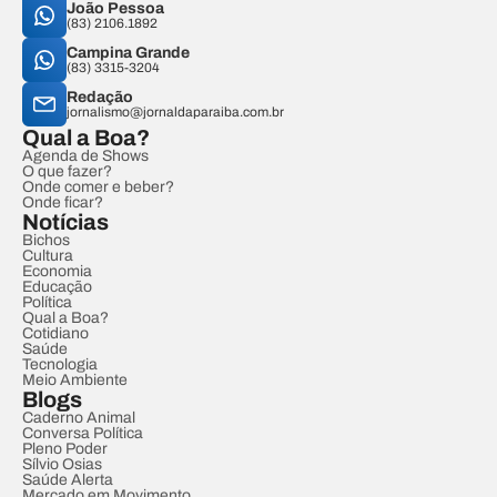
João Pessoa
(83) 2106.1892
Campina Grande
(83) 3315-3204
Redação
jornalismo@jornaldaparaiba.com.br
Qual a Boa?
Agenda de Shows
O que fazer?
Onde comer e beber?
Onde ficar?
Notícias
Bichos
Cultura
Economia
Educação
Política
Qual a Boa?
Cotidiano
Saúde
Tecnologia
Meio Ambiente
Blogs
Caderno Animal
Conversa Política
Pleno Poder
Sílvio Osias
Saúde Alerta
Mercado em Movimento