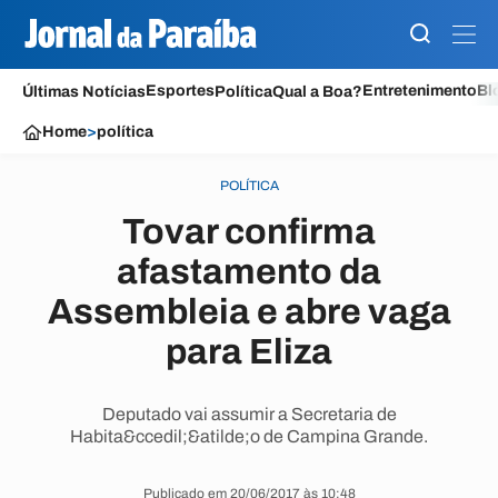
Esportes
Entretenimento
Bl
Últimas Notícias
Política
Qual a Boa?
Home
>
política
POLÍTICA
Tovar confirma
afastamento da
Assembleia e abre vaga
para Eliza
Deputado vai assumir a Secretaria de
Habita&ccedil;&atilde;o de Campina Grande.
Publicado em 20/06/2017 às 10:48