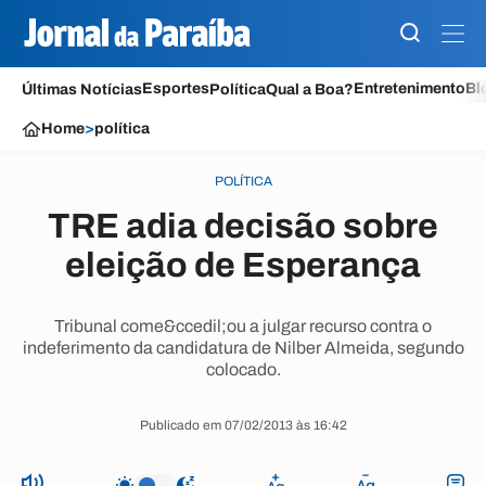
Esportes
Entretenimento
Bl
Últimas Notícias
Política
Qual a Boa?
Home
>
política
POLÍTICA
TRE adia decisão sobre
eleição de Esperança
Tribunal come&ccedil;ou a julgar recurso contra o
indeferimento da candidatura de Nilber Almeida, segundo
colocado.
Publicado em 07/02/2013 às 16:42