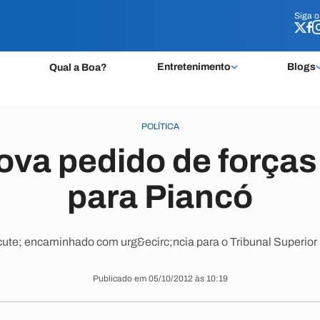
Siga 
Siga 
Entretenimento
Blogs
Qual a Boa?
POLÍTICA
va pedido de forças
para Piancó
ute; encaminhado com urg&ecirc;ncia para o Tribunal Superior E
Publicado em 05/10/2012 às 10:19