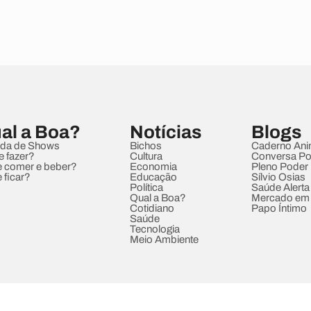
al a Boa?
Notícias
Blogs
da de Shows
Bichos
Caderno Ani
e fazer?
Cultura
Conversa Pol
 comer e beber?
Economia
Pleno Poder
 ficar?
Educação
Sílvio Osias
Política
Saúde Alerta
Qual a Boa?
Mercado em
Cotidiano
Papo Íntimo
Saúde
Tecnologia
Meio Ambiente