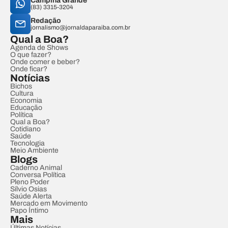
Campina Grande
(83) 3315-3204
Redação
jornalismo@jornaldaparaiba.com.br
Qual a Boa?
Agenda de Shows
O que fazer?
Onde comer e beber?
Onde ficar?
Notícias
Bichos
Cultura
Economia
Educação
Política
Qual a Boa?
Cotidiano
Saúde
Tecnologia
Meio Ambiente
Blogs
Caderno Animal
Conversa Política
Pleno Poder
Sílvio Osias
Saúde Alerta
Mercado em Movimento
Papo Íntimo
Mais
Últimas Notícias