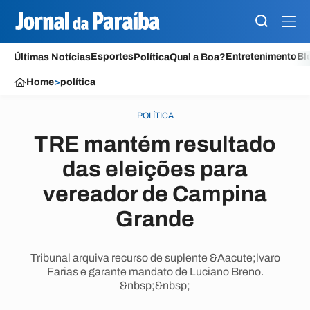
Esportes
Entretenimento
Bl
Últimas Notícias
Política
Qual a Boa?
Home
>
política
POLÍTICA
TRE mantém resultado
das eleições para
vereador de Campina
Grande
Tribunal arquiva recurso de suplente &Aacute;lvaro
Farias e garante mandato de Luciano Breno.
&nbsp;&nbsp;