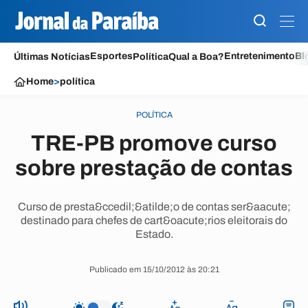
Esportes
Entretenimento
Bl
Últimas Notícias
Política
Qual a Boa?
Home
>
política
POLÍTICA
TRE-PB promove curso
sobre prestação de contas
Curso de presta&ccedil;&atilde;o de contas ser&aacute;
destinado para chefes de cart&oacute;rios eleitorais do
Estado.
Publicado em 15/10/2012 às 20:21