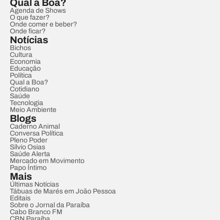
Qual a Boa?
Agenda de Shows
O que fazer?
Onde comer e beber?
Onde ficar?
Notícias
Bichos
Cultura
Economia
Educação
Política
Qual a Boa?
Cotidiano
Saúde
Tecnologia
Meio Ambiente
Blogs
Caderno Animal
Conversa Política
Pleno Poder
Sílvio Osias
Saúde Alerta
Mercado em Movimento
Papo Íntimo
Mais
Últimas Notícias
Tábuas de Marés em João Pessoa
Editais
Sobre o Jornal da Paraíba
Cabo Branco FM
CBN Paraíba