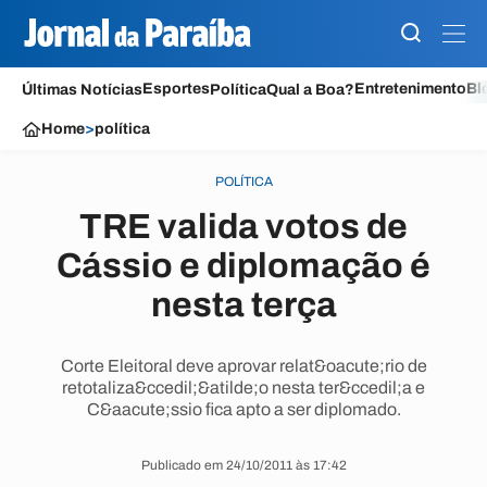
Esportes
Entretenimento
Bl
Últimas Notícias
Política
Qual a Boa?
Home
>
política
POLÍTICA
TRE valida votos de
Cássio e diplomação é
nesta terça
Corte Eleitoral deve aprovar relat&oacute;rio de
retotaliza&ccedil;&atilde;o nesta ter&ccedil;a e
C&aacute;ssio fica apto a ser diplomado.
Publicado em 24/10/2011 às 17:42