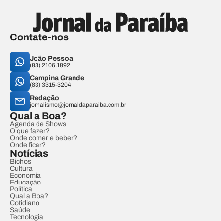
Contate-nos
João Pessoa
(83) 2106.1892
Campina Grande
(83) 3315-3204
Redação
jornalismo@jornaldaparaiba.com.br
Qual a Boa?
Agenda de Shows
O que fazer?
Onde comer e beber?
Onde ficar?
Notícias
Bichos
Cultura
Economia
Educação
Política
Qual a Boa?
Cotidiano
Saúde
Tecnologia