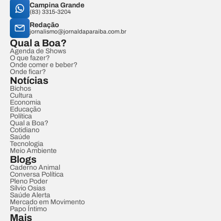
Campina Grande
(83) 3315-3204
Redação
jornalismo@jornaldaparaiba.com.br
Qual a Boa?
Agenda de Shows
O que fazer?
Onde comer e beber?
Onde ficar?
Notícias
Bichos
Cultura
Economia
Educação
Política
Qual a Boa?
Cotidiano
Saúde
Tecnologia
Meio Ambiente
Blogs
Caderno Animal
Conversa Política
Pleno Poder
Sílvio Osias
Saúde Alerta
Mercado em Movimento
Papo Íntimo
Mais