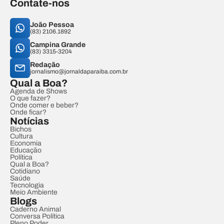
Contate-nos
João Pessoa
(83) 2106.1892
Campina Grande
(83) 3315-3204
Redação
jornalismo@jornaldaparaiba.com.br
Qual a Boa?
Agenda de Shows
O que fazer?
Onde comer e beber?
Onde ficar?
Notícias
Bichos
Cultura
Economia
Educação
Política
Qual a Boa?
Cotidiano
Saúde
Tecnologia
Meio Ambiente
Blogs
Caderno Animal
Conversa Política
Pleno Poder